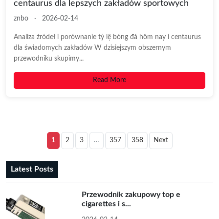
centaurus dla lepszych zakładów sportowych
znbo
·
2026-02-14
Analiza źródeł i porównanie tỷ lệ bóng đá hôm nay i centaurus
dla świadomych zakładów W dzisiejszym obszernym
przewodniku skupimy...
Read More
1
2
3
…
357
358
Next
Latest Posts
Przewodnik zakupowy top e
cigarettes i s...