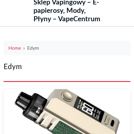
Sklep Vapingowy – E-
papierosy, Mody,
Płyny – VapeCentrum
Home
Edym
Edym