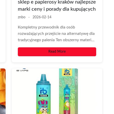
sklep e papierosy kraków najlepsze
marki ceny i porady dla kupujących
znbo
·
2026-02-14
Kompletny przewodnik dla osób
rozważających przejście na alternatywę dla
tradycyjnego palenia Ten obszerny materiał
przedstawia praktyczne wskazówki,
Read More
porównania, oraz lokalne...