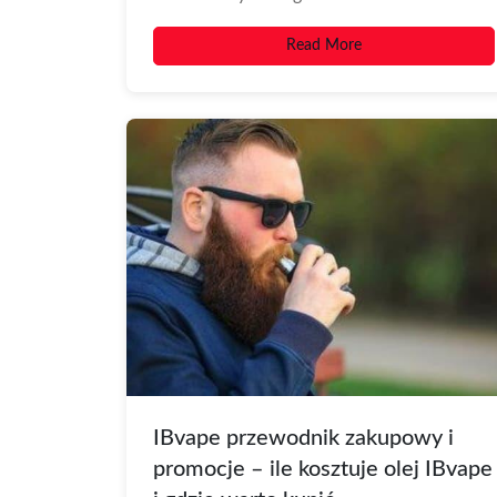
świecie, gdzie styl spotyka się...
Read More
IBvape przewodnik zakupowy i
promocje – ile kosztuje olej IBvape