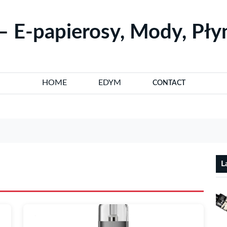
– E-papierosy, Mody, Pł
HOME
EDYM
CONTACT
L