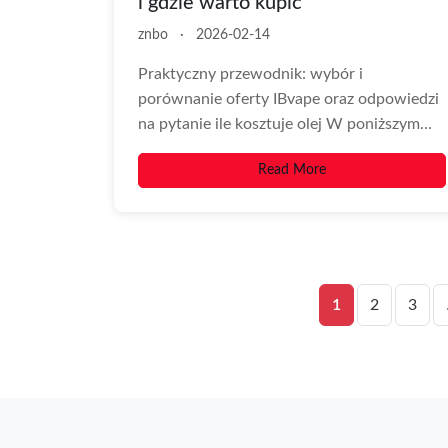
i gdzie warto kupić
znbo
·
2026-02-14
Praktyczny przewodnik: wybór i
porównanie oferty IBvape oraz odpowiedzi
na pytanie ile kosztuje olej W poniższym
tekście znajdziesz kompleksowe
Read More
informacje,...
1
2
3