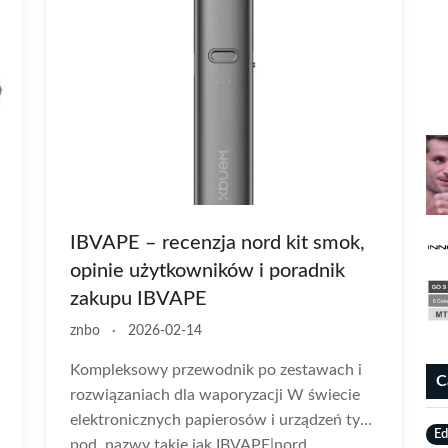
IBVAPE – recenzja nord kit smok,
opinie użytkowników i poradnik
zakupu IBVAPE
znbo
·
2026-02-14
Kompleksowy przewodnik po zestawach i
C
rozwiązaniach dla waporyzacji W świecie
elektronicznych papierosów i urządzeń typu
E
pod, nazwy takie jak IBVAPE|nord...