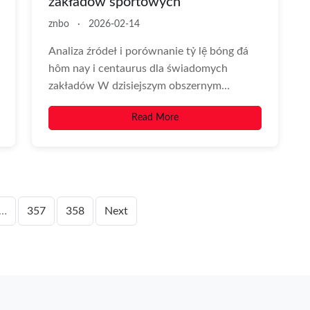
zakładów sportowych
znbo
·
2026-02-14
Analiza źródeł i porównanie tỷ lệ bóng đá
hôm nay i centaurus dla świadomych
zakładów W dzisiejszym obszernym
przewodniku skupimy...
Read More
…
357
358
Next