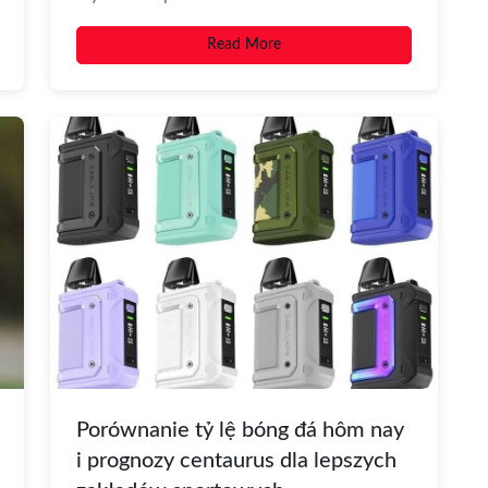
aromatyzowanych płynów i krótkie
Read More
omówienie trendów Coraz...
Porównanie tỷ lệ bóng đá hôm nay
i prognozy centaurus dla lepszych