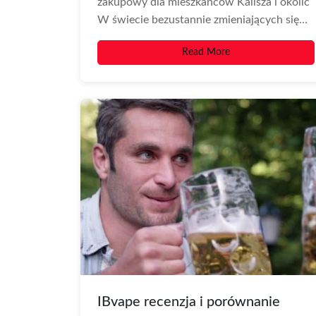
zakupowy dla mieszkańców Kalisza i okolic
W świecie bezustannie zmieniających się
technologii nikotynowych wybór...
Read More
IBvape recenzja i porównanie