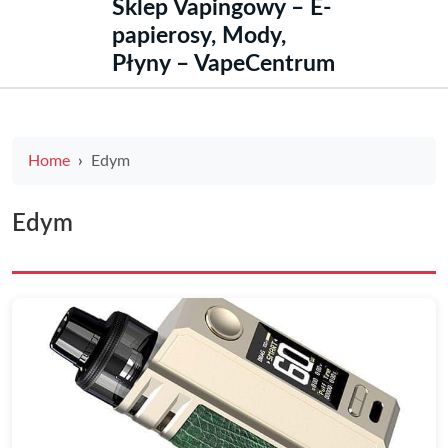
Sklep Vapingowy – E-
papierosy, Mody,
Płyny – VapeCentrum
Home
Edym
Edym