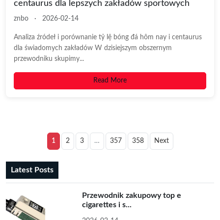
centaurus dla lepszych zakładów sportowych
znbo
·
2026-02-14
Analiza źródeł i porównanie tỷ lệ bóng đá hôm nay i centaurus
dla świadomych zakładów W dzisiejszym obszernym
przewodniku skupimy...
Read More
1
2
3
…
357
358
Next
Latest Posts
Przewodnik zakupowy top e
cigarettes i s...