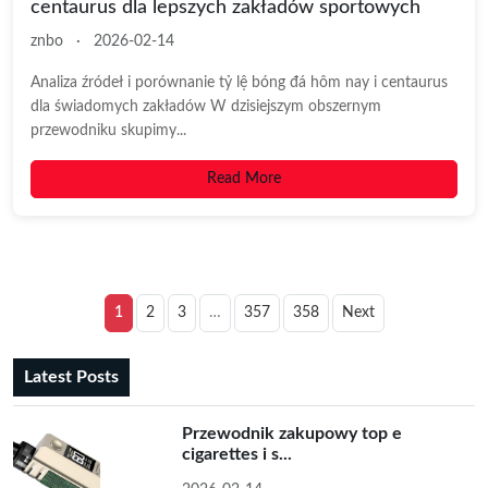
centaurus dla lepszych zakładów sportowych
znbo
·
2026-02-14
Analiza źródeł i porównanie tỷ lệ bóng đá hôm nay i centaurus
dla świadomych zakładów W dzisiejszym obszernym
przewodniku skupimy...
Read More
1
2
3
…
357
358
Next
Latest Posts
Przewodnik zakupowy top e
cigarettes i s...