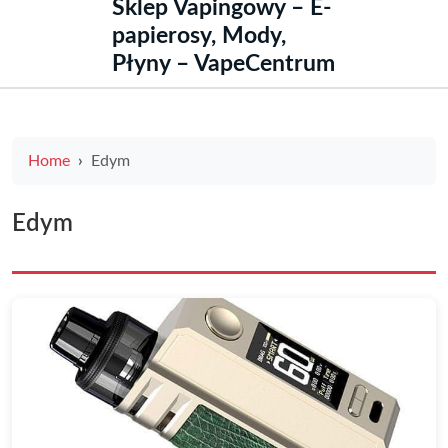
Sklep Vapingowy – E-
papierosy, Mody,
Płyny – VapeCentrum
Home
Edym
Edym